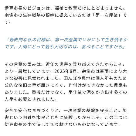
伊豆市長のビジョンは、福祉と教育だけにとどまりません。
宗像市の生存戦略の根幹に据えているのは「第一次産業」で
す。
「最終的な私の目標は、第一次産業でいかにして生き残るか
です。人間にとって最も大切なのは、食べることですから」
その言葉の重みは、近年の災害を乗り越えてきたからこそ、
より一層増しています。2025年8月、宗像市は豪雨により大
きな被害に見舞われました。田んぼや農地は個人所有のため
公的な復旧の手が届きにくく、作付けができなかった農家も
ありました。重機だけでなく、手作業で泥をかき出す多くの
人手も必要とされました。
安全で安心なまちづくりと、一次産業の基盤を守ること。災
害という困難を市民とともに経験したからこそ、この二つは
伊豆市長の中で決して切り離せないものになっています。