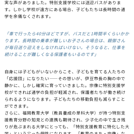
実な声がありました。特別支援学校には送迎バスがありま
す。しかし学校が遠方にある場合、子どもたちは長時間の通
学を余儀なくされます。
「車で行ったら40分ほどですが、バスだと1時間半くらいかか
ります。長時間の乗車が難しいお子さんの場合は、親御さん
が毎日送り迎えをしなければいけない。そうなると、仕事を
続けることが難しくなる保護者もいるのです」
自身には子どもがいないからこそ、子どもを育てる人たちの
「応援団」になりたい——その想いが、伊豆市長の胸の中で
静かに、しかし確実に育っていきました。宗像に特別支援学
校ができれば通学の負担が軽減され、保護者たちが働き続け
られるようになります。子どもたちの移動負担も減らすこと
ができます。
さらに、福岡教育大学（教員養成の単科大学）が持つ特別支
援教育分野の知見との連携も期待され、少子化の中で生き残
りが危ぶまれる大学にとっても、「特別支援教育に特化した大
学」という尖った個性になります。「教育のまち・宗像」な