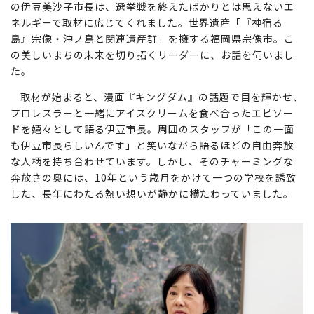
の伊豆美沙子市長は、選挙戦を終えたばかりとは思えないエ
ネルギーで取材に応じてくれました。世界遺産「『神宿る
島』宗像・沖ノ島と関連遺産群」を擁する福岡県宗像市。こ
の美しいまちの未来を切り拓くリーダーに、お話を伺いまし
た。
取材が始まると、漫画『キングダム』の話題で目を輝かせ、
プロレスラーと一緒にアイスクリームを食べ合ったエピソー
ドを嬉々として語る伊豆市長。周囲のスタッフが「この一面
も伊豆市長らしいんです」と笑いながら語るほどの自由奔放
な人柄を持ち合わせています。しかし、そのチャーミングな
奔放さの奥には、10年という歳月をかけて一つの学校を誘致
した、長年にわたる熱い想いが静かに横たわっていました。