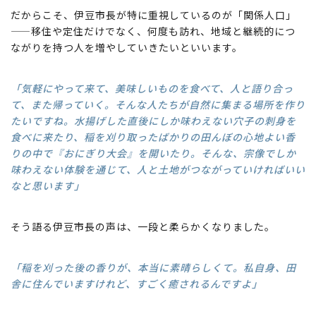
だからこそ、伊豆市長が特に重視しているのが「関係人口」
——移住や定住だけでなく、何度も訪れ、地域と継続的につ
ながりを持つ人を増やしていきたいといいます。
「気軽にやって来て、美味しいものを食べて、人と語り合っ
て、また帰っていく。そんな人たちが自然に集まる場所を作り
たいですね。水揚げした直後にしか味わえない穴子の刺身を
食べに来たり、稲を刈り取ったばかりの田んぼの心地よい香
りの中で『おにぎり大会』を開いたり。そんな、宗像でしか
味わえない体験を通じて、人と土地がつながっていければいい
なと思います」
そう語る伊豆市長の声は、一段と柔らかくなりました。
「稲を刈った後の香りが、本当に素晴らしくて。私自身、田
舎に住んでいますけれど、すごく癒されるんですよ」