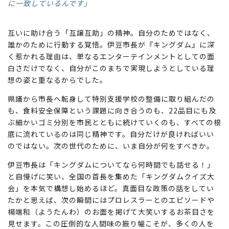
に一致しているんです」
互いに助け合う「互譲互助」の精神。自分のためではなく、
誰かのために行動する覚悟。伊豆市長が『キングダム』に深
く惹かれる理由は、単なるエンターテインメントとしての面
白さだけでなく、自分がこのまちで実現しようとしている理
想の姿と重なるからでした。
県議から市長へ転身して特別支援学校の整備に取り組んだの
も、食料安全保障という課題に向き合うのも、22品目にも及
ぶ細かいゴミ分別を市民とともに続けていくのも、すべての根
底に流れているのは同じ精神です。自分だけが良ければいい
のではない。次の世代のために、いま自分が何をすべきか。
伊豆市長は「キングダムについてなら何時間でも話せる！」
と自慢げに笑い、全国の首長を集めた「キングダムクイズ大
会」を本気で構想し始めるほど。真面目な政策の話をしてい
たかと思えば、次の瞬間にはプロレスラーとのエピソードや
楊端和（ようたんわ）のお面を掲げて大笑いするお茶目さを
見せます。この圧倒的な人間味の振り幅こそが、多くの人を