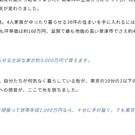
気が変わりました。
万円。4人家族がゆったり暮らせる30坪の住まいを手に入れるに
も坪単価は約160万円、滋賀で最も地価の高い草津市でさえ約4
せる立派な家が約3,000万円で買えます」
。自分たちが何気なく暮らしている街が、東京の10分の1以下
への感覚が、ここで光を放ちました。
で頑張って世帯年収1,000万円なら、十分に手が届く。でも東京