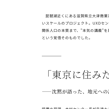
琵琶湖近くにある滋賀県立大津商業
いスケールのプロジェクト。UXDセ
関係人口の本質まで、"本気の講義"
という覚悟そのものでした。
「東京に住み
——沈黙が語った、地元への
授業の冒頭、木村センター長が生徒た