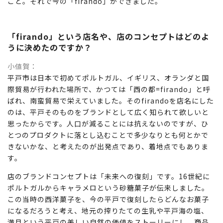
こと。それで今の「firando」ができました。
「firando」という店名や、店のコンセプトはどのよ
うに決めたのですか？
小値賀
平戸市は日本で初めてポルトガル、イギリス、オランダと国
際貿易が行われた場所で、かつては「西の都=firando」と呼
ばれ、南蛮貿易で栄えていました。そのfirandoを店名にした
のは、平戸そのものをブランドとして広く知られて欲しいと
思ったからです。人口が減ることには抗えないのですが、ひ
とつのプロダクトに落とし込むことで多少なりとも何とかで
きないかな、と考えたのが出発点であり、着地点でもありま
す。
店のブランドコンセプトは「未来への復刻」です。16世紀に
ポルトガルからキャラメロという砂糖菓子が伝来しました。
この当時の西洋菓子を、今の平戸で復刻したらどんなお菓子
になるだろうと考え、地元の搾りたての生乳や平戸海の塩、
満月という平戸の美しい自然の価値をストーリーにし、商品